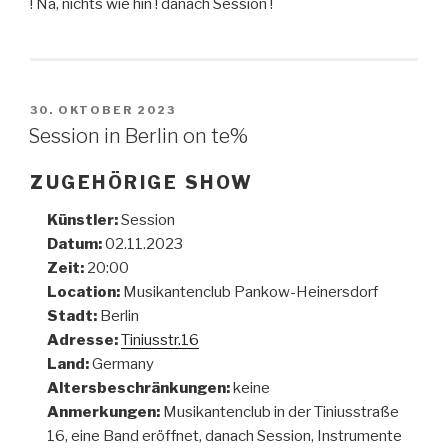
! Na, nichts wie hin ! danach Session !
VERÖFFENTLICHT
30. OKTOBER 2023
AM
Session in Berlin on te%
ZUGEHÖRIGE SHOW
Künstler:
Session
Datum:
02.11.2023
Zeit:
20:00
Location:
Musikantenclub Pankow-Heinersdorf
Stadt:
Berlin
Adresse:
Tiniusstr.16
Land:
Germany
Altersbeschränkungen:
keine
Anmerkungen:
Musikantenclub in der Tiniusstraße
16, eine Band eröffnet, danach Session, Instrumente