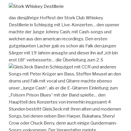
das diesjährige Hoffest der Stork Club Whiskey
Destillerie in Schlepzig mit Live-Konzerten… den opener
machte der Junge Johnny Cash, mit Cash-songs und
welchen aus den american recordings. Den ersten
gutgelaunten Lacher gab es schon als Falk den jungen
Sänger mit 19 Jahren ansagte und dieser ihn auf „ich bin
erst 18!“ verbesserte… die Überleitung zum 2. S
et mit CCR und anderen
Songs mit Peter Krüger am Bass, Steffen Meusel an den
drums und Falk mit vocal und Gitarre machte ebenso
unser „Junge Cash“, als er die E-Gitarren Einleitung zum
„Folsom Prison Blues“ mit der Band spielte… den
Hauptteil des Konzertes von immerhin insgesamt 4
Stunden bestritt Gleis3eck mit Ihren alten und modernen
Songs, bei denen neben Ben Harper, Bukahara, Sheryl
Crow oder Chuck Berry, denn auch einige Gundermann-
Songs vorkommen. Der Veranstalter meinte