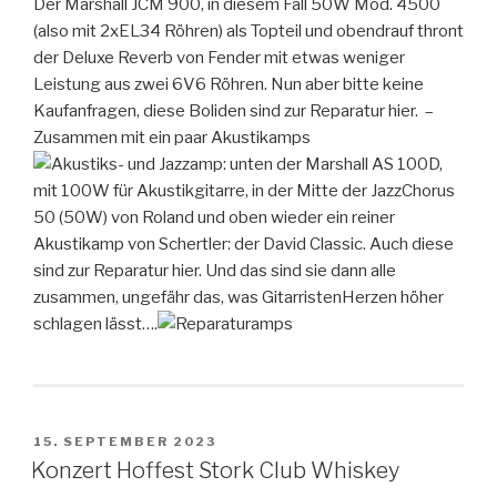
Der Marshall JCM 900, in diesem Fall 50W Mod. 4500
(also mit 2xEL34 Röhren) als Topteil und obendrauf thront
der Deluxe Reverb von Fender mit etwas weniger
Leistung aus zwei 6V6 Röhren. Nun aber bitte keine
Kaufanfragen, diese Boliden sind zur Reparatur hier. –
Zusammen mit ein paar Akustikamps
: unten der Marshall AS 100D,
mit 100W für Akustikgitarre, in der Mitte der JazzChorus
50 (50W) von Roland und oben wieder ein reiner
Akustikamp von Schertler: der David Classic. Auch diese
sind zur Reparatur hier. Und das sind sie dann alle
zusammen, ungefähr das, was GitarristenHerzen höher
schlagen lässt….
VERÖFFENTLICHT
15. SEPTEMBER 2023
AM
Konzert Hoffest Stork Club Whiskey