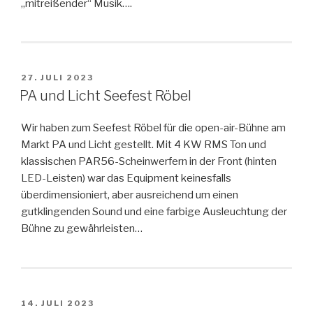
„mitreißender“ Musik….
VERÖFFENTLICHT
27. JULI 2023
AM
PA und Licht Seefest Röbel
Wir haben zum Seefest Röbel für die open-air-Bühne am
Markt PA und Licht gestellt. Mit 4 KW RMS Ton und
klassischen PAR56-Scheinwerfern in der Front (hinten
LED-Leisten) war das Equipment keinesfalls
überdimensioniert, aber ausreichend um einen
gutklingenden Sound und eine farbige Ausleuchtung der
Bühne zu gewährleisten…
VERÖFFENTLICHT
14. JULI 2023