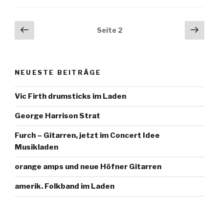
Beitragsnavigation
Vorherige
Näch
Seite
2
Seite
Seit
NEUESTE BEITRÄGE
Vic Firth drumsticks im Laden
George Harrison Strat
Furch – Gitarren, jetzt im Concert Idee
Musikladen
orange amps und neue Höfner Gitarren
amerik. Folkband im Laden