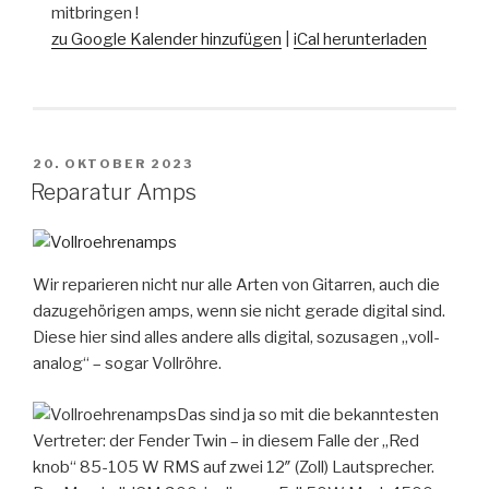
mitbringen !
zu Google Kalender hinzufügen
|
iCal herunterladen
VERÖFFENTLICHT
20. OKTOBER 2023
AM
Reparatur Amps
Wir reparieren nicht nur alle Arten von Gitarren, auch die
dazugehörigen amps, wenn sie nicht gerade digital sind.
Diese hier sind alles andere alls digital, sozusagen „voll-
analog“ – sogar Vollröhre.
Das sind ja so mit die bekanntesten
Vertreter: der Fender Twin – in diesem Falle der „Red
knob“ 85-105 W RMS auf zwei 12″ (Zoll) Lautsprecher.