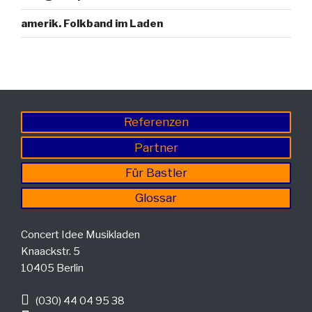
amerik. Folkband im Laden
Referenzen
Partner
Für Bastler
Glossar
Concert Idee Musikladen
Knaackstr. 5
10405 Berlin
(030) 44 04 95 38