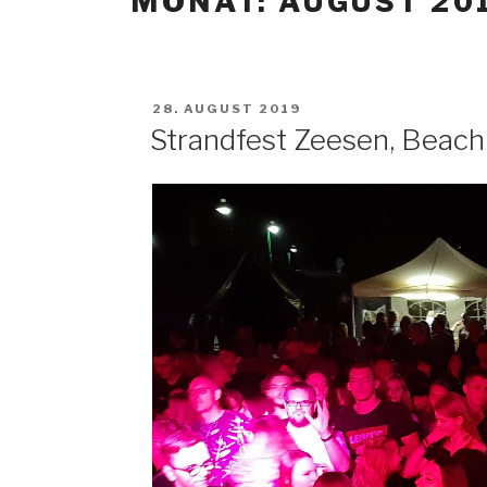
MONAT: AUGUST 20
VERÖFFENTLICHT
28. AUGUST 2019
AM
Strandfest Zeesen, Beach