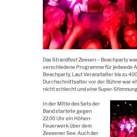
Das Strandfest Zeesen – Beachparty war 
verschiedene Programme für jedwede A
Beachparty. Laut Veranstalter bis zu 40
Durchschnittsalter vor der Bühne war eh
nicht schlecht und eine Super-Stimmung
In der Mitte des Sets der
Band startete gegen
22.00 Uhr ein Höhen-
Feuerwerk über dem
Zeesener See. Auch der