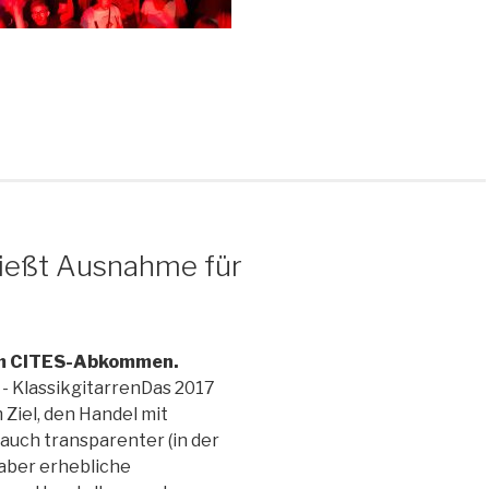
ließt Ausnahme für
im CITES-Abkommen.
Das 2017
iel, den Handel mit
uch transparenter (in der
 aber erhebliche