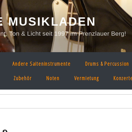
E MUSIKLADEN
, Ton & Licht seit 1997 im Prenzlauer Berg!
Andere Saiteninstrumente
Drums & Percussion
Zubehör
Noten
Vermietung
Konzert