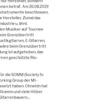
nur Hersteller, sondern
onen betraf. Am 26.08.2019
kinstrumente beschlossen.
e Hersteller. Zumal das
dustrie u. ähnl.
den Musiker auf Tournee
eim Grenzübertritt
ustikgitarren, E-Gitarren,
 wäre beim Grenzübertritt
lung ist aufgehoben, das
Jahren geschützte Rio-
für die SOMM (Society fo
working Group der MI-
gesetzt haben. Ohnehin hat
0 Gramm und viele Hölzer
n Gitarrenbauern…