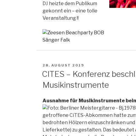
DJ heizte dem Publikum
gekonnt ein – eine tolle
Veranstaltung !!
VERÖFFENTLICHT
28. AUGUST 2019
AM
CITES – Konferenz besch
Musikinstrumente
Ausnahme für Musikinstrumente be
getroffene CiTES-Abkommen hatte zum Z
bedrohten Hölzern einzuschränken und a
Lieferkette) zu gestalten. Das bedeutet