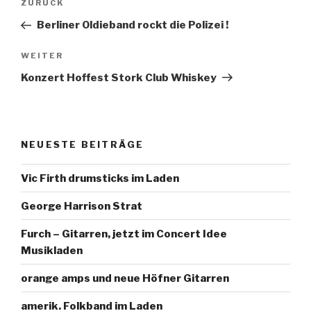
ZURÜCK
Vorheriger
Navigation
Beitrag
Berliner Oldieband rockt die Polizei !
WEITER
Nächster
Beitrag
Konzert Hoffest Stork Club Whiskey
NEUESTE BEITRÄGE
Vic Firth drumsticks im Laden
George Harrison Strat
Furch – Gitarren, jetzt im Concert Idee
Musikladen
orange amps und neue Höfner Gitarren
amerik. Folkband im Laden