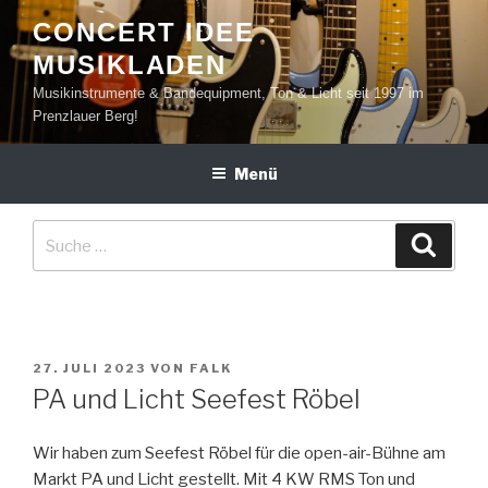
Zum
CONCERT IDEE
Inhalt
MUSIKLADEN
springen
Musikinstrumente & Bandequipment, Ton & Licht seit 1997 im
Prenzlauer Berg!
Menü
Suche
Suche
nach:
VERÖFFENTLICHT
27. JULI 2023
VON
FALK
AM
PA und Licht Seefest Röbel
Wir haben zum Seefest Röbel für die open-air-Bühne am
Markt PA und Licht gestellt. Mit 4 KW RMS Ton und