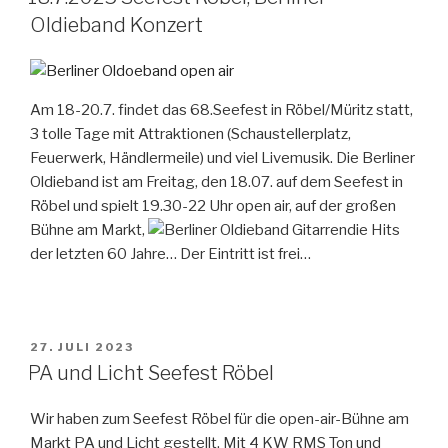
Oldieband Konzert
Am 18-20.7. findet das 68.Seefest in Röbel/Müritz statt,
3 tolle Tage mit Attraktionen (Schaustellerplatz,
Feuerwerk, Händlermeile) und viel Livemusik. Die Berliner
Oldieband ist am Freitag, den 18.07. auf dem Seefest in
Röbel und spielt 19.30-22 Uhr open air, auf der großen
Bühne am Markt,
die Hits
der letzten 60 Jahre… Der Eintritt ist frei…
VERÖFFENTLICHT
27. JULI 2023
AM
PA und Licht Seefest Röbel
Wir haben zum Seefest Röbel für die open-air-Bühne am
Markt PA und Licht gestellt. Mit 4 KW RMS Ton und