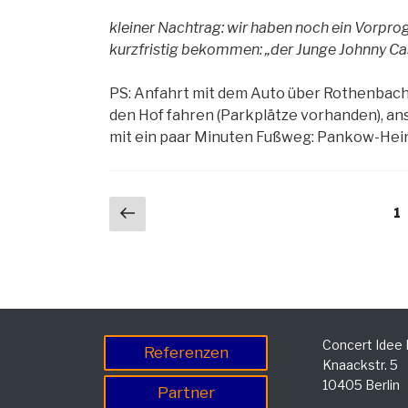
kleiner Nachtrag: wir haben noch ein Vorpr
kurzfristig bekommen: „der Junge Johnny Ca
PS: Anfahrt mit dem Auto über Rothenbachs
den Hof fahren (Parkplätze vorhanden), a
mit ein paar Minuten Fußweg: Pankow-Hei
Beitragsnavigation
Vorherige
S
1
Seite
Concert Idee
Referenzen
Knaackstr. 5
10405 Berlin
Partner