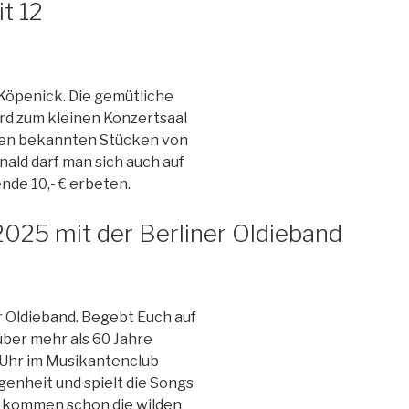
it 12
-Köpenick. Die gemütliche
ird zum kleinen Konzertsaal
 den bekannten Stücken von
ld darf man sich auch auf
nde 10,- € erbeten.
.2025 mit der Berliner Oldieband
er Oldieband. Begebt Euch auf
ber mehr als 60 Jahre
0 Uhr im Musikantenclub
enheit und spielt die Songs
n kommen schon die wilden