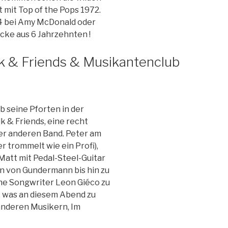
 mit Top of the Pops 1972.
14 bei Amy McDonald oder
cke aus 6 Jahrzehnten !
lk & Friends & Musikantenclub
b seine Pforten in der
lk & Friends, eine recht
er anderen Band. Peter am
r trommelt wie ein Profi),
att mit Pedal-Steel-Guitar
rn von Gundermann bis hin zu
che Songwriter Leon Giéco zu
, was an diesem Abend zu
anderen Musikern, Im