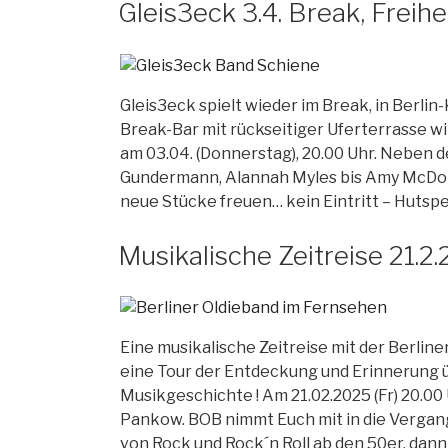
Gleis3eck 3.4. Break, Freihe
Gleis3eck spielt wieder im Break, in Berlin
Break-Bar mit rückseitiger Uferterrasse w
am 03.04. (Donnerstag), 20.00 Uhr. Neben
Gundermann, Alannah Myles bis Amy McDona
neue Stücke freuen… kein Eintritt – Hutspe
Musikalische Zeitreise 21.2
Eine musikalische Zeitreise mit der Berlin
eine Tour der Entdeckung und Erinnerung ü
Musikgeschichte ! Am 21.02.2025 (Fr) 20.0
Pankow. BOB nimmt Euch mit in die Vergang
von Rock und Rock´n Roll ab den 50er, dan