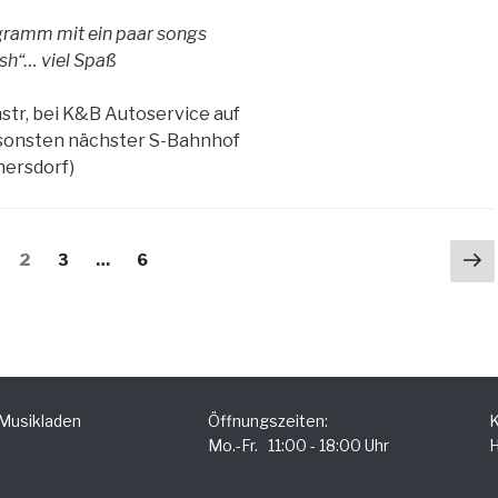
ogramm mit ein paar songs
sh“… viel Spaß
tr, bei K&B Autoservice auf
nsonsten nächster S-Bahnhof
nersdorf)
Nä
eite
Seite
2
Seite
3
…
Seite
6
Se
 Musikladen
Öffnungszeiten:
K
Mo.-Fr. 11:00 - 18:00 Uhr
H
.