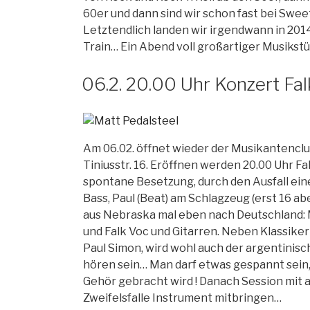
60er und dann sind wir schon fast bei Sweet
Letztendlich landen wir irgendwann in 20
Train… Ein Abend voll großartiger Musikstü
06.2. 20.00 Uhr Konzert Fa
Am 06.02. öffnet wieder der Musikantenclu
Tiniusstr. 16. Eröffnen werden 20.00 Uhr Fa
spontane Besetzung, durch den Ausfall ein
Bass, Paul (Beat) am Schlagzeug (erst 16 abe
aus Nebraska mal eben nach Deutschland: M
und Falk Voc und Gitarren. Neben Klassike
Paul Simon, wird wohl auch der argentinis
hören sein… Man darf etwas gespannt sein
Gehör gebracht wird ! Danach Session mit 
Zweifelsfalle Instrument mitbringen…