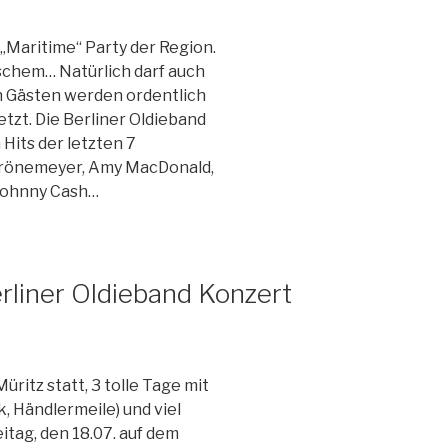
 „Maritime“ Party der Region.
schem… Natürlich darf auch
n Gästen werden ordentlich
etzt. Die Berliner Oldieband
 Hits der letzten 7
 Grönemeyer, Amy MacDonald,
 Johnny Cash…
rliner Oldieband Konzert
üritz statt, 3 tolle Tage mit
, Händlermeile) und viel
eitag, den 18.07. auf dem