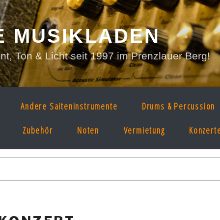
E MUSIKLADEN
, Ton & Licht seit 1997 im Prenzlauer Berg!
Andere Saiteninstrumente
Drums & Percussion
Zubehör
Noten
Vermietung
Konzert