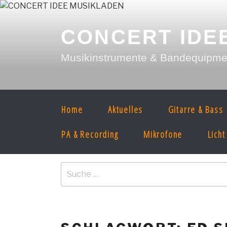
Zum
Inhalt
springen
CONCERT IDE
Musikinstrumente & Bandequipment
Home
Aktuelles
Gitarre & Bass
PA & Recording
Mikrofone
Licht
Suche
nach: