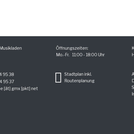
 Musikladen
Öffnungszeiten:
K
Mo.-Fr. 11:00 - 18:00 Uhr
H
.
Stadtplan inkl.
4 95 38
Routenplanung
D
4 95 37
S
e [ät] gmx [pkt] net