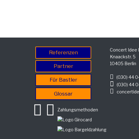
Concert Idee
Referenzen
Knaackstr. 5
10405 Berlin
Partner
(030) 44 0
Für Bastler
(030) 44 0
concertide
Glossar
Zahlungsmethoden