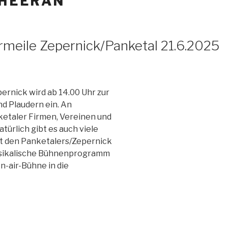
SHEERAN
rmeile Zepernick/Panketal 21.6.2025
rnick wird ab 14.00 Uhr zur
d Plaudern ein. An
ketaler Firmen, Vereinen und
ürlich gibt es auch viele
 den Panketalers/Zepernick
musikalische Bühnenprogramm
en-air-Bühne in die