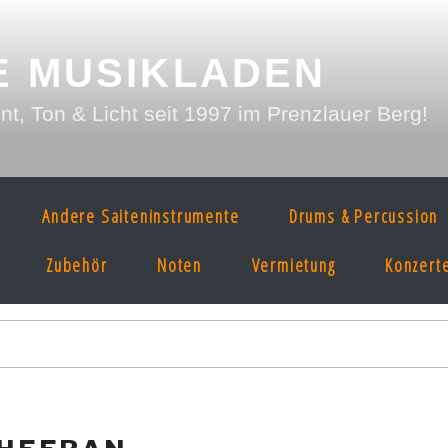
E MUSIKLADEN
, Ton & Licht seit 1997 im Prenzlauer Berg!
Andere Saiteninstrumente
Drums & Percussion
Zubehör
Noten
Vermietung
Konzert