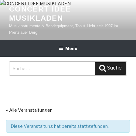
Zum
CONCERT IDEE
Inhalt
MUSIKLADEN
springen
Musikinstrumente & Bandequipment, Ton & Licht seit 1997 im
Prenzlauer Berg!
Menü
Suche
Suche
nach:
« Alle Veranstaltungen
Diese Veranstaltung hat bereits stattgefunden.