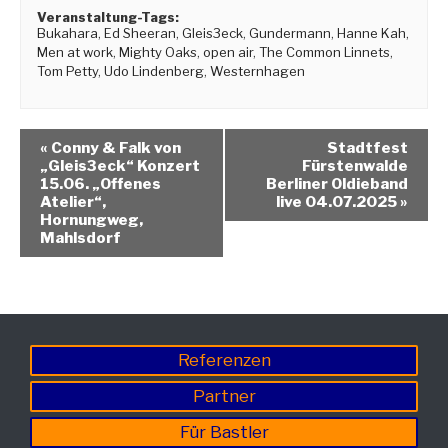
Veranstaltung-Tags:
Bukahara
,
Ed Sheeran
,
Gleis3eck
,
Gundermann
,
Hanne Kah
,
Men at work
,
Mighty Oaks
,
open air
,
The Common Linnets
,
Tom Petty
,
Udo Lindenberg
,
Westernhagen
«
Conny & Falk von
Stadtfest
„Gleis3eck“ Konzert
Fürstenwalde
15.06. „Offenes
Berliner Oldieband
Atelier“,
live 04.07.2025
»
Hornungweg,
Mahlsdorf
Referenzen
Partner
Für Bastler