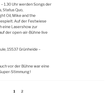
 – 1.30 Uhr werden Songs der
, Status Quo,
t Oil, Mike and the
spielt. Auf der Festwiese
h eine Lasershow zur
 auf der open-air-Bühne live
hule, 15537 Grünheide –
uch vor der Bühne war eine
Super-Stimmung !
Seite
1
Seite
2