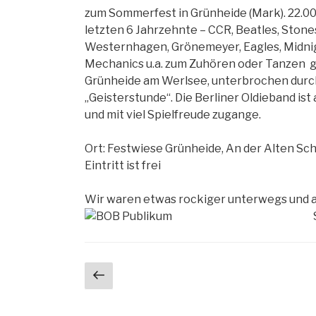
zum Sommerfest in Grünheide (Mark). 22.00
letzten 6 Jahrzehnte – CCR, Beatles, Stones
Westernhagen, Grönemeyer, Eagles, Midnigh
Mechanics u.a. zum Zuhören oder Tanzen ge
Grünheide am Werlsee, unterbrochen durc
„Geisterstunde“. Die Berliner Oldieband ist
und mit viel Spielfreude zugange.
Ort: Festwiese Grünheide, An der Alten Sc
Eintritt ist frei
Wir waren etwas rockiger unterwegs und a
Beitragsnavigation
Vorherige
Seite