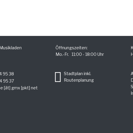
 Musikladen
Öffnungszeiten:
K
Mo.-Fr. 11:00 - 18:00 Uhr
H
.
Stadtplan inkl.
4 95 38
Routenplanung
D
4 95 37
S
e [ät] gmx [pkt] net