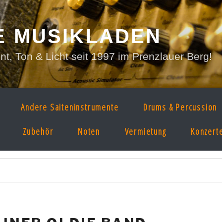
E MUSIKLADEN
, Ton & Licht seit 1997 im Prenzlauer Berg!
Andere Saiteninstrumente
Drums & Percussion
Zubehör
Noten
Vermietung
Konzert