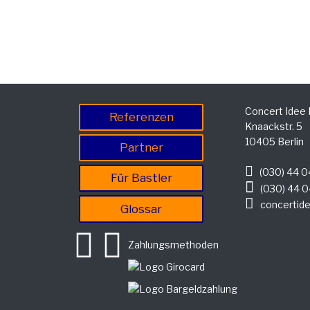
Concert Idee
Referenzen
Knaackstr. 5
10405 Berlin
Partner
(030) 44 0
Für Bastler
(030) 44 0
concertide
Glossar
Zahlungsmethoden