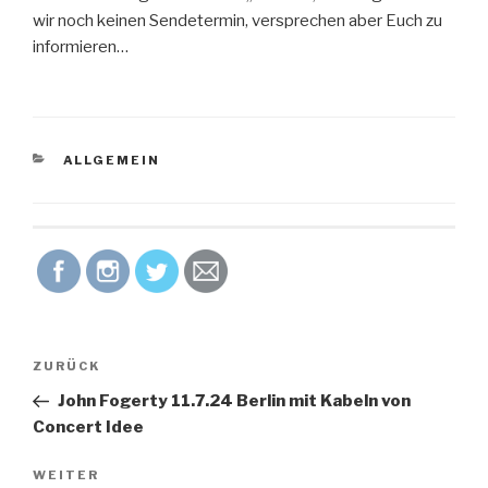
wir noch keinen Sendetermin, versprechen aber Euch zu
informieren…
KATEGORIEN
ALLGEMEIN
Beitrags-
ZURÜCK
Vorheriger
Navigation
Beitrag
John Fogerty 11.7.24 Berlin mit Kabeln von
Concert Idee
WEITER
Nächster