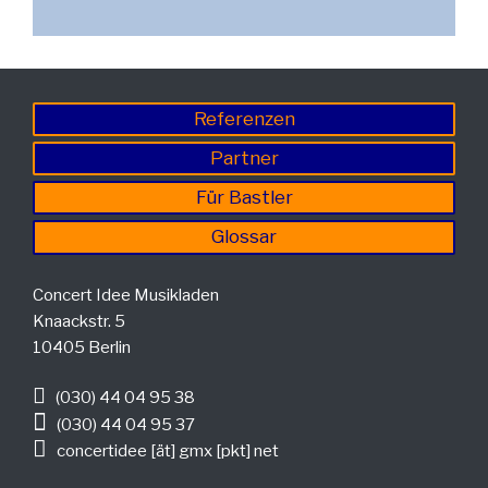
Referenzen
Partner
Für Bastler
Glossar
Concert Idee Musikladen
Knaackstr. 5
10405 Berlin
(030) 44 04 95 38
(030) 44 04 95 37
concertidee [ät] gmx [pkt] net