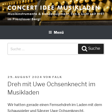
Zum
CONCERT IDEE MUSIKLADEN
Inhalt
Musikinstrumente & Bandequipment, Ton & Licht seit 1997
springen
im Prenzlauer Berg!
Menü
Suche
Suche
nach:
VERÖFFENTLICHT
29. AUGUST 2024
VON
FALK
AM
Dreh mit Uwe Ochsenknecht im
Musikladen
Wir hatten gerade einen Fernsehdreh im Laden mit dem
Schauspieler und Sänger Uwe Ochsenknecht.