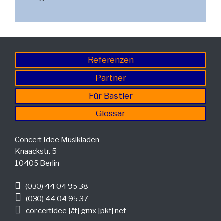
Referenzen
Partner
Für Bastler
Glossar
Concert Idee Musikladen
Knaackstr. 5
10405 Berlin
(030) 44 04 95 38
(030) 44 04 95 37
concertidee [ät] gmx [pkt] net