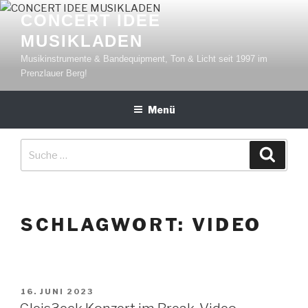
Zum
CONCERT IDEE
Inhalt
MUSIKLADEN
springen
Musikinstrumente & Bandequipment, Ton & Licht seit 1997 im
Prenzlauer Berg!
Menü
Suche
Suche
nach:
SCHLAGWORT: VIDEO
VERÖFFENTLICHT
16. JUNI 2023
AM