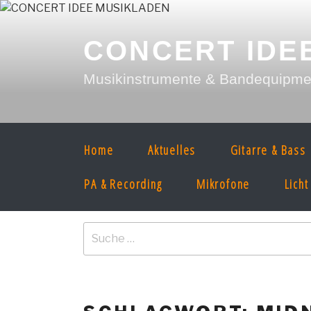
Zum
Inhalt
springen
CONCERT IDE
Musikinstrumente & Bandequipment
Home
Aktuelles
Gitarre & Bass
PA & Recording
Mikrofone
Licht
Suche
nach: