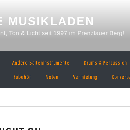
E MUSIKLADEN
, Ton & Licht seit 1997 im Prenzlauer Berg!
Andere Saiteninstrumente
Drums & Percussion
Zubehör
Noten
Vermietung
Konzert