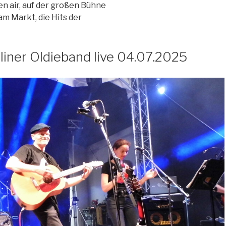
en air, auf der großen Bühne
am Markt,
die Hits der
liner Oldieband live 04.07.2025