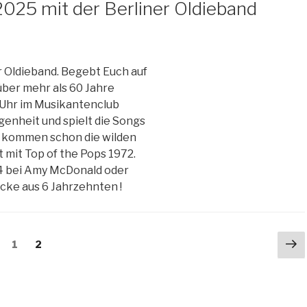
.2025 mit der Berliner Oldieband
er Oldieband. Begebt Euch auf
ber mehr als 60 Jahre
0 Uhr im Musikantenclub
enheit und spielt die Songs
n kommen schon die wilden
 mit Top of the Pops 1972.
14 bei Amy McDonald oder
cke aus 6 Jahrzehnten !
Nä
Seite
1
Seite
2
Se