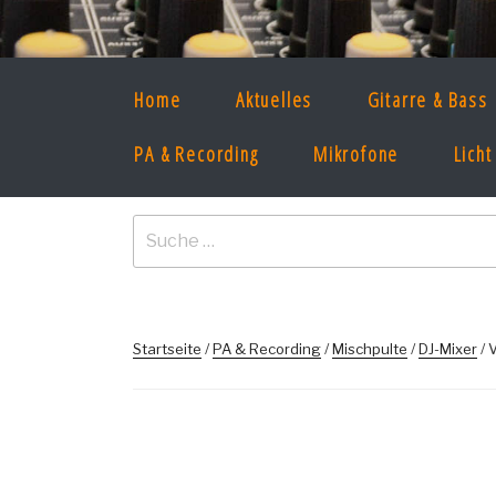
Zum
Inhalt
CONCERT IDEE
springen
Home
Aktuelles
Gitarre & Bass
Musikinstrumente & Bandequipmen
PA & Recording
Mikrofone
Licht
Suche
nach:
Startseite
/
PA & Recording
/
Mischpulte
/
DJ-Mixer
/ 