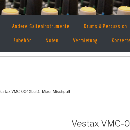
 MUSIKLADEN
Andere Saiteninstrumente
Drums & Percussion
t, Ton & Licht seit 1997 im Prenzlauer Ber
Zubehör
Noten
Vermietung
Konzert
Vestax VMC-004XLu DJ-Mixer Mischpult
Vestax VMC-0