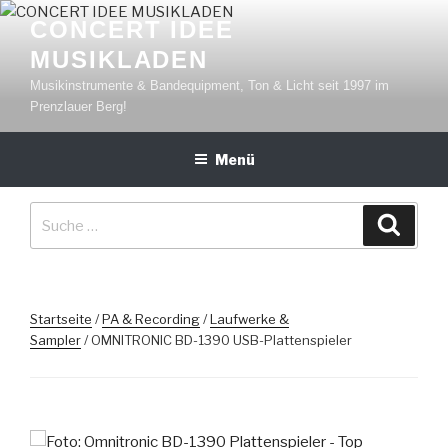
Zum
CONCERT IDEE
Inhalt
MUSIKLADEN
springen
Musikinstrumente & Bandequipment, Ton & Licht seit 1997 im
Prenzlauer Berg!
Menü
Suche
Suche
nach:
Startseite
/
PA & Recording
/
Laufwerke &
Sampler
/ OMNITRONIC BD-1390 USB-Plattenspieler