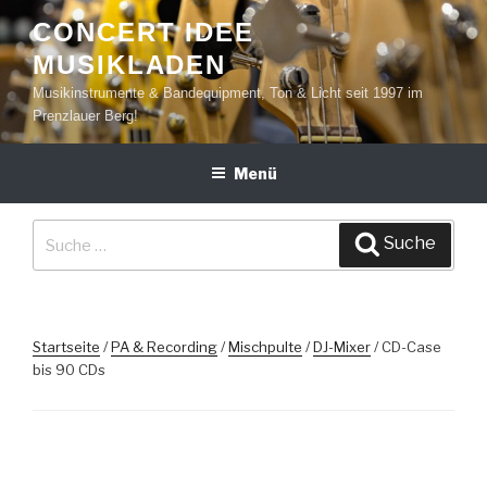
Zum
CONCERT IDEE
Inhalt
MUSIKLADEN
springen
Musikinstrumente & Bandequipment, Ton & Licht seit 1997 im
Prenzlauer Berg!
Menü
Suche
Suche
nach:
Startseite
/
PA & Recording
/
Mischpulte
/
DJ-Mixer
/ CD-Case
bis 90 CDs