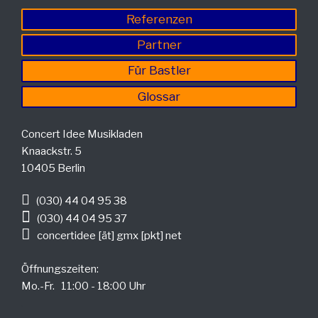
Referenzen
Partner
Für Bastler
Glossar
Concert Idee Musikladen
Knaackstr. 5
10405 Berlin
(030) 44 04 95 38
(030) 44 04 95 37
concertidee [ät] gmx [pkt] net
Öffnungszeiten:
Mo.-Fr. 11:00 - 18:00 Uhr
.