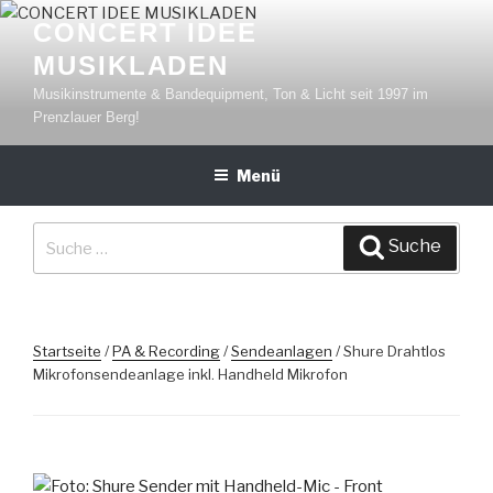
Zum
CONCERT IDEE
Inhalt
MUSIKLADEN
springen
Musikinstrumente & Bandequipment, Ton & Licht seit 1997 im
Prenzlauer Berg!
Menü
Suche
Suche
nach:
Startseite
/
PA & Recording
/
Sendeanlagen
/ Shure Drahtlos
Mikrofonsendeanlage inkl. Handheld Mikrofon