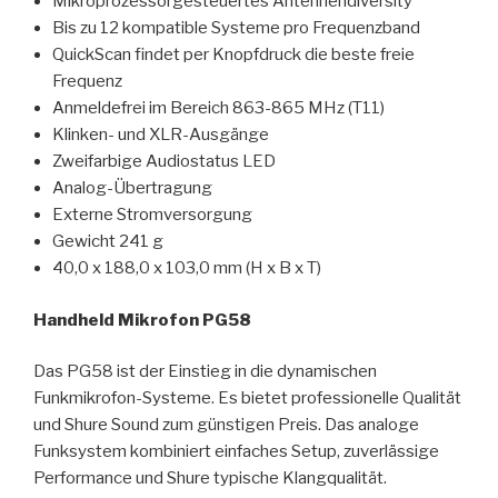
Mikroprozessorgesteuertes Antennendiversity
Bis zu 12 kompatible Systeme pro Frequenzband
QuickScan findet per Knopfdruck die beste freie
Frequenz
Anmeldefrei im Bereich 863-865 MHz (T11)
Klinken- und XLR-Ausgänge
Zweifarbige Audiostatus LED
Analog-Übertragung
Externe Stromversorgung
Gewicht 241 g
40,0 x 188,0 x 103,0 mm (H x B x T)
Handheld Mikrofon PG58
Das PG58 ist der Einstieg in die dynamischen
Funkmikrofon-Systeme. Es bietet professionelle Qualität
und Shure Sound zum günstigen Preis. Das analoge
Funksystem kombiniert einfaches Setup, zuverlässige
Performance und Shure typische Klangqualität.