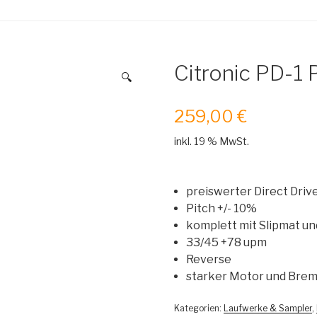
Citronic PD-1 
🔍
259,00
€
inkl. 19 % MwSt.
preiswerter Direct Drive
Pitch +/- 10%
komplett mit Slipmat 
33/45 +78 upm
Reverse
starker Motor und Bre
Kategorien:
Laufwerke & Sampler
,