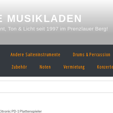
E MUSIKLADEN
, Ton & Licht seit 1997 im Prenzlauer Berg!
Andere Saiteninstrumente
Drums & Percussion
Zubehör
Noten
Vermietung
Konzert
Citronic PD-1 Plattenspieler