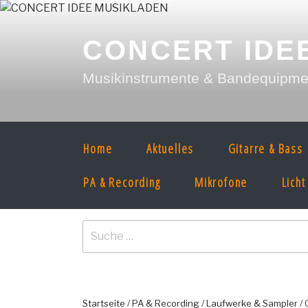
Zum
Inhalt
springen
CONCERT IDE
Musikinstrumente & Bandequipment
Home
Aktuelles
Gitarre & Bass
PA & Recording
Mikrofone
Licht
Suche
nach:
Startseite
/
PA & Recording
/
Laufwerke & Sampler
/ 