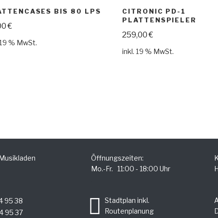
ATTENCASES BIS 80 LPS
CITRONIC PD-1
PLATTENSPIELER
00
€
259,00
€
. 19 % MwSt.
inkl. 19 % MwSt.
 Musikladen
Öffnungszeiten:
K
Mo.-Fr. 11:00 - 18:00 Uhr
H
.
Stadtplan inkl.
4 95 38
Routenplanung
D
4 95 37