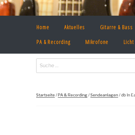
Zum
Inhalt
springen
CONCERT IDE
Home
Aktuelles
Gitarre & Bass
Musikinstrumente & Bandequipment
PA & Recording
Mikrofone
Licht
Suche
nach:
Startseite
/
PA & Recording
/
Sendeanlagen
/ db In 