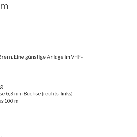
em
rern. Eine günstige Anlage im VHF-
ng
e 6,3 mm Buchse (rechts-links)
us 100 m