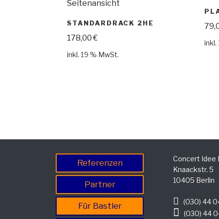
PL
STANDARDRACK 2HE
79,
178,00
€
inkl
inkl. 19 % MwSt.
Concert Idee
Referenzen
Knaackstr. 5
10405 Berlin
Partner
(030) 44 0
Für Bastler
(030) 44 0