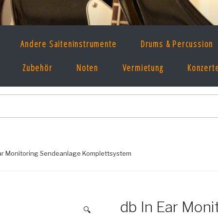
E MUSIKLADEN
Andere Saiteninstrumente
Drums & Percussion
, Ton & Licht seit 1997 im Prenzlauer Berg!
Zubehör
Noten
Vermietung
Konzert
Ear Monitoring Sendeanlage Komplettsystem
db In Ear Mon
🔍