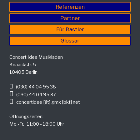
Referenzen
Partner
Für Bastler
Glossar
Concert Idee Musikladen
Knaackstr. 5
10405 Berlin
(030) 44 04 95 38
(030) 44 04 95 37
concertidee [ät] gmx [pkt] net
Öffnungszeiten:
Mo.-Fr. 11:00 - 18:00 Uhr
.