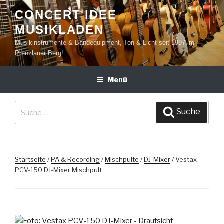
Zum
CONCERT IDEE
Inhalt
MUSIKLADEN
springen
Musikinstrumente & Bandequipment, Ton & Licht seit 1997 im
Prenzlauer Berg!
Menü
Suche
Suche
nach:
Startseite
/
PA & Recording
/
Mischpulte
/
DJ-Mixer
/ Vestax
PCV-150 DJ-Mixer Mischpult