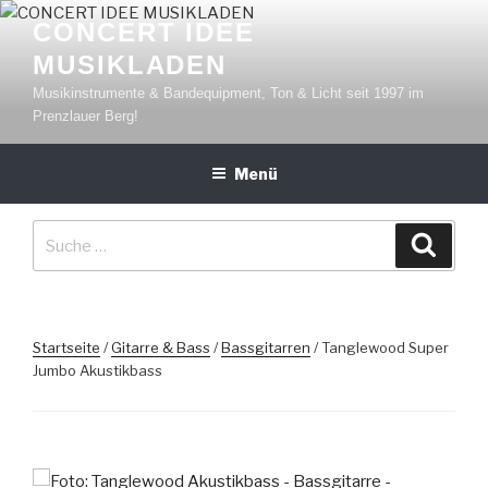
Zum
CONCERT IDEE
Inhalt
MUSIKLADEN
springen
Musikinstrumente & Bandequipment, Ton & Licht seit 1997 im
Prenzlauer Berg!
Menü
Suche
Suche
nach:
Startseite
/
Gitarre & Bass
/
Bassgitarren
/ Tanglewood Super
Jumbo Akustikbass