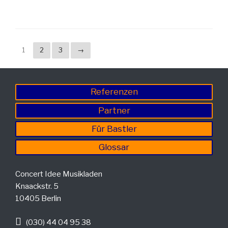
1
2
3
→
Referenzen
Partner
Für Bastler
Glossar
Concert Idee Musikladen
Knaackstr. 5
10405 Berlin
(030) 44 04 95 38