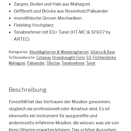
Zargen, Boden und Hals aus Mahagoni
Griffbrett und Brücke aus Rosenholz/Palisander
monolithische Grover-Mechaniken
Finishing Hochglanz
Tonabnehmer mit EQ+ Tuner (HT-MC & SF607 by
ARTEC)
Kategorien:
Akustikgitarren & Westerngitarren
,
Gitarre & Bass
Schlüsselworte:
Cutaway
,
Dreadnought-Form
,
EQ
,
Fichtendecke
,
Mahagoni
,
Palisander
,
T.Burton
,
Tonabnehmer
,
Tuner
Beschreibung
Foresthill hat das Vertrauen der Musiker gewonnen,
obgleich sie professionell oder Amateur sind. Es ist
einerseits ein Instrument für ausgereifte und
andererseits erfahrene Musiker, die wissen, was sie von
ihren Gitarren erwarten können. Das schöne Aussehen,