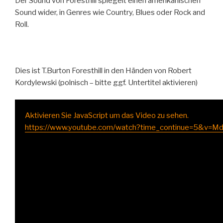
Der Sound von Foresthill spiegelt einen amerikanischen
Sound wider, in Genres wie Country, Blues oder Rock and
Roll.
Dies ist T.Burton Foresthill in den Händen von Robert
Kordylewski (polnisch – bitte ggf. Untertitel aktivieren)
Aktivieren Sie JavaScript um das Video zu sehen.
https://www.youtube.com/watch?time_continue=5&v=