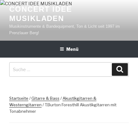
Zum
CONCERT IDEE
Inhalt
MUSIKLADEN
springen
Musikinstrumente & Bandequipment, Ton & Licht seit 1997 im
Prenzlauer Berg!
Menü
Suche
Suche
nach:
Startseite
/
Gitarre & Bass
/
Akustikgitarren &
Westerngitarren
/ T.Burton Foresthill Akustikgitarren mit
Tonabnehmer