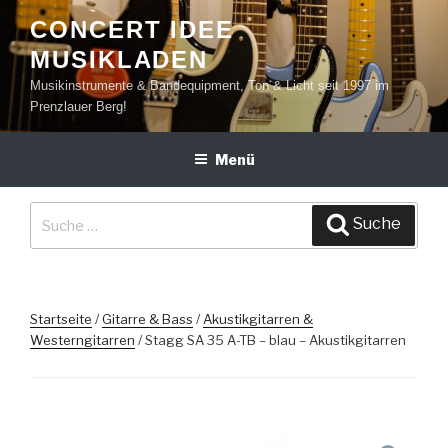
Zum
CONCERT IDEE
Inhalt
MUSIKLADEN
springen
Musikinstrumente & Bandequipment, Ton & Licht seit 1997 im
Prenzlauer Berg!
Menü
Suche
Suche
nach:
Startseite
/
Gitarre & Bass
/
Akustikgitarren &
Westerngitarren
/ Stagg SA 35 A-TB – blau – Akustikgitarren