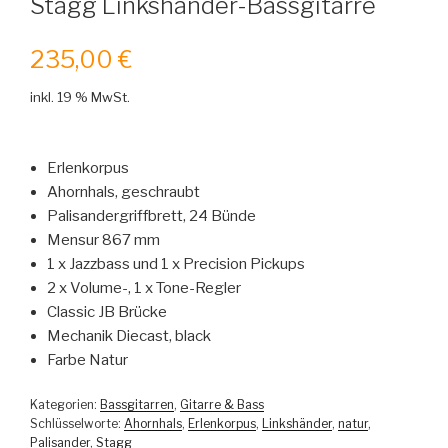
Stagg Linkshänder-Bassgitarre
235,00
€
inkl. 19 % MwSt.
Erlenkorpus
Ahornhals, geschraubt
Palisandergriffbrett, 24 Bünde
Mensur 867 mm
1 x Jazzbass und 1 x Precision Pickups
2 x Volume-, 1 x Tone-Regler
Classic JB Brücke
Mechanik Diecast, black
Farbe Natur
Kategorien:
Bassgitarren
,
Gitarre & Bass
Schlüsselworte:
Ahornhals
,
Erlenkorpus
,
Linkshänder
,
natur
,
Palisander
,
Stagg