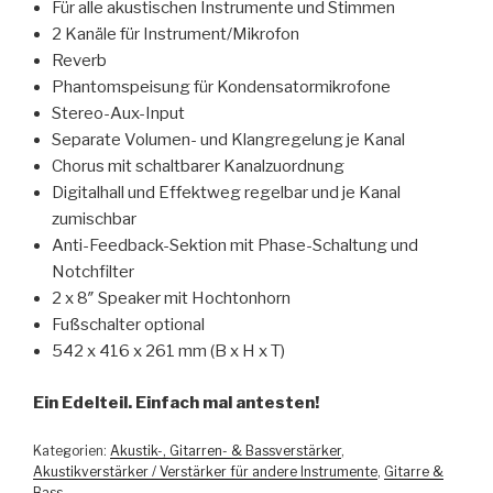
Für alle akustischen Instrumente und Stimmen
2 Kanäle für Instrument/Mikrofon
Reverb
Phantomspeisung für Kondensatormikrofone
Stereo-Aux-Input
Separate Volumen- und Klangregelung je Kanal
Chorus mit schaltbarer Kanalzuordnung
Digitalhall und Effektweg regelbar und je Kanal
zumischbar
Anti-Feedback-Sektion mit Phase-Schaltung und
Notchfilter
2 x 8″ Speaker mit Hochtonhorn
Fußschalter optional
542 x 416 x 261 mm (B x H x T)
Ein Edelteil. Einfach mal antesten!
Kategorien:
Akustik-, Gitarren- & Bassverstärker
,
Akustikverstärker / Verstärker für andere Instrumente
,
Gitarre &
Bass