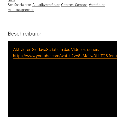
Schlüsselworte:
Akustikverstärker
,
Gitarren-Combos
,
Verstärker
mit Lautsprecher
Beschreibung
Aktivieren Sie JavaScript um das Video zu sehen.
https://www.youtube.com/watch?v=6sMc1w0LhTQ&featu