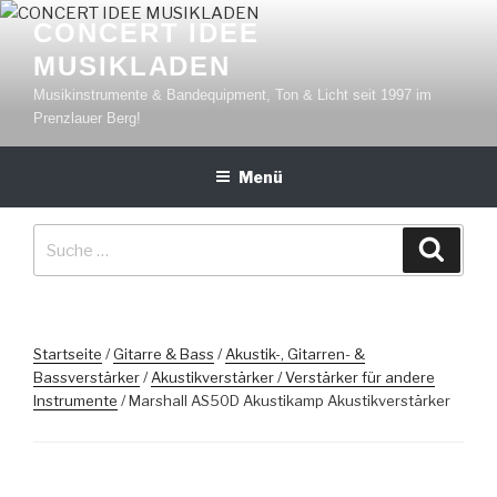
Zum
CONCERT IDEE
Inhalt
MUSIKLADEN
springen
Musikinstrumente & Bandequipment, Ton & Licht seit 1997 im
Prenzlauer Berg!
Menü
Suche
Suche
nach:
Startseite
/
Gitarre & Bass
/
Akustik-, Gitarren- &
Bassverstärker
/
Akustikverstärker / Verstärker für andere
Instrumente
/ Marshall AS50D Akustikamp Akustikverstärker