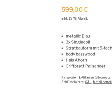
599,00
€
inkl. 19 % MwSt.
metallic Blau
3x Singlecoil
Stratbauform mit 5-fach
body basswood
Hals Ahorn
Griffbrett Palisander
Kategorien:
E-Gitarren (Stromgitar
Schlüsselworte:
G&L
,
Metalliceffek