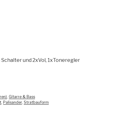
 Schalter und 2xVol, 1xToneregler
ren)
,
Gitarre & Bass
t
,
Palisander
,
Stratbauform