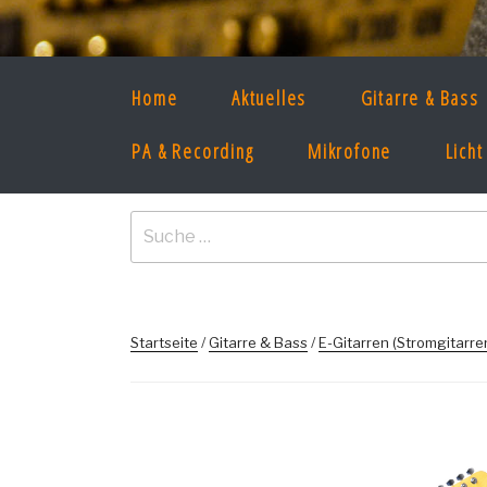
Zum
Inhalt
springen
CONCERT IDE
Home
Aktuelles
Gitarre & Bass
Musikinstrumente & Bandequipment
PA & Recording
Mikrofone
Licht
Suche
nach:
Startseite
/
Gitarre & Bass
/
E-Gitarren (Stromgitarre