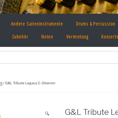
E MUSIKLADEN
Andere Saiteninstrumente
Drums & Percussion
, Ton & Licht seit 1997 im Prenzlauer Berg!
Zubehör
Noten
Vermietung
Konzert
n)
/ G&L Tribute Legacy E-Gitarren
G&L Tribute L
🔍