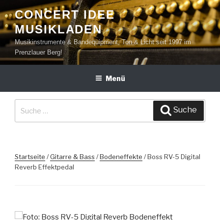
Zum
CONCERT IDEE
Inhalt
MUSIKLADEN
springen
Musikinstrumente & Bandequipment, Ton & Licht seit 1997 im
Prenzlauer Berg!
Menü
Suche
Suche
nach:
Startseite
/
Gitarre & Bass
/
Bodeneffekte
/ Boss RV-5 Digital
Reverb Effektpedal