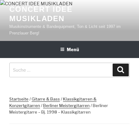
Zum
CONCERT IDEE
Inhalt
MUSIKLADEN
springen
Musikinstrumente & Bandequipment, Ton & Licht seit 1997 im
Prenzlauer Berg!
Menü
Suche
Suche
nach:
Startseite
/
Gitarre & Bass
/
Klassikgitarren &
Konzertgitarren
/
Berliner Meistergitarren
/ Berliner
Meistergitarre – Bj. 1998 – Klassikgitarren