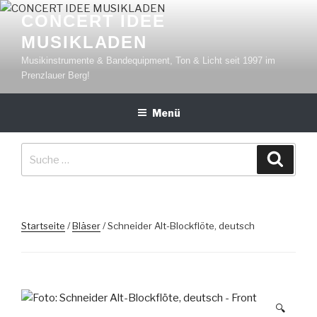
Zum
CONCERT IDEE
Inhalt
MUSIKLADEN
springen
Musikinstrumente & Bandequipment, Ton & Licht seit 1997 im
Prenzlauer Berg!
Menü
Suche
Suche
nach:
Startseite
/
Bläser
/ Schneider Alt-Blockflöte, deutsch
🔍