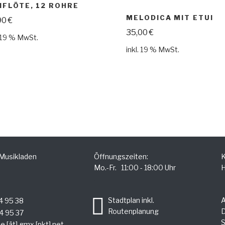
NFLÖTE, 12 ROHRE
MELODICA MIT ETUI
90
€
35,00
€
. 19 % MwSt.
inkl. 19 % MwSt.
 Musikladen
Öffnungszeiten:
K
Mo.-Fr. 11:00 - 18:00 Uhr
H
.
Stadtplan inkl.
4 95 38
Routenplanung
D
4 95 37
S
e [ät] gmx [pkt] net