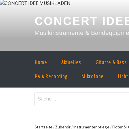
Zum
Inhalt
springen
CONCERT IDE
Musikinstrumente & Bandequipment
Home
Aktuelles
Gitarre & Bass
PA & Recording
Mikrofone
Licht
Suche
nach:
Startseite
/
Zubehör
/
Instrumentenpflege
/ Flötenöl 