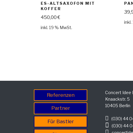
ES-ALTSAXOFON MIT
PA
KOFFER
39,
450,00
€
inkl
inkl. 19 % MwSt.
Concert Idee
Referenzen
Knaackstr. 5
10405 Berlin
Partner
(030) 44 0
Für Bastler
(030) 44 0
concertide