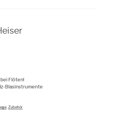
Heiser
bei Flöten!
olz-Blasinstrumente
lege
,
Zubehör