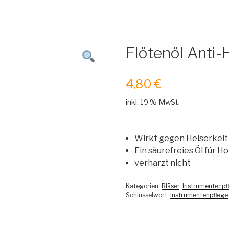
Flötenöl Anti-
4,80
€
inkl. 19 % MwSt.
Wirkt gegen Heiserkeit 
Ein säurefreies Öl für H
verharzt nicht
Kategorien:
Bläser
,
Instrumentenpf
Schlüsselwort:
Instrumentenpflege