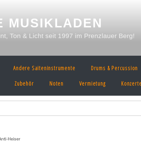
E MUSIKLADEN
, Ton & Licht seit 1997 im Prenzlauer Berg!
Andere Saiteninstrumente
Drums & Percussion
Zubehör
Noten
Vermietung
Konzert
Anti-Heiser