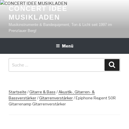
Zum
CONCERT IDEE
Inhalt
MUSIKLADEN
springen
Musikinstrumente & Bandequipment, Ton & Licht seit 1997 im
Prenzlauer Berg!
Menü
Suche
Suche
nach:
Startseite
/
Gitarre & Bass
/
Akustik-, Gitarren- &
Bassverstärker
/
Gitarrenverstärker
/ Epiphone Regent 50R
Gitarrenamp Gitarrenverstärker