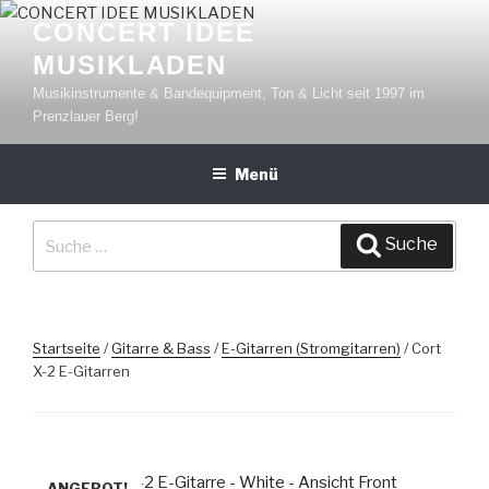
Zum
CONCERT IDEE
Inhalt
MUSIKLADEN
springen
Musikinstrumente & Bandequipment, Ton & Licht seit 1997 im
Prenzlauer Berg!
Menü
Suche
Suche
nach:
Startseite
/
Gitarre & Bass
/
E-Gitarren (Stromgitarren)
/ Cort
X-2 E-Gitarren
ANGEBOT!