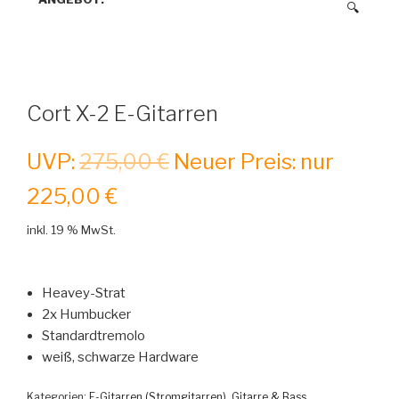
🔍
Cort X-2 E-Gitarren
UVP:
275,00
€
Neuer Preis: nur
225,00
€
inkl. 19 % MwSt.
Heavey-Strat
2x Humbucker
Standardtremolo
weiß, schwarze Hardware
Kategorien:
E-Gitarren (Stromgitarren)
,
Gitarre & Bass