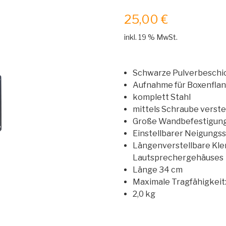
25,00
€
inkl. 19 % MwSt.
Schwarze Pulverbeschi
Aufnahme für Boxenfla
komplett Stahl
mittels Schraube verste
Große Wandbefestigungs
Einstellbarer Neigungss
Längenverstellbare Klem
Lautsprechergehäuses
Länge 34 cm
Maximale Tragfähigkeit:
2,0 kg