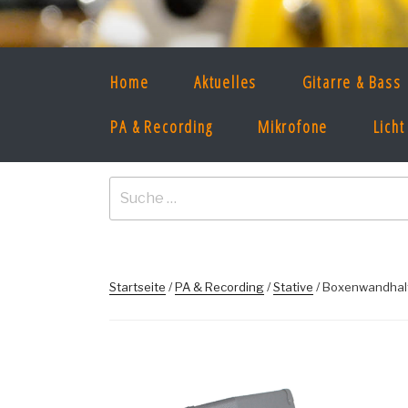
Zum
Inhalt
springen
CONCERT IDE
Home
Aktuelles
Gitarre & Bass
Musikinstrumente & Bandequipment
PA & Recording
Mikrofone
Licht
Suche
nach:
Startseite
/
PA & Recording
/
Stative
/ Boxenwandhalt