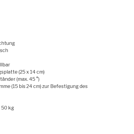
chtung
nsch
llbar
platte (25 x 14 cm)
tänder (max. 45 °)
me (15 bis 24 cm) zur Befestigung des
 50 kg