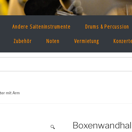
E MUSIKLADEN
Andere Saiteninstrumente
Drums & Percussion
, Ton & Licht seit 1997 im Prenzlauer Berg!
Zubehör
Noten
Vermietung
Konzert
er mit Arm
Boxenwandhalt
🔍