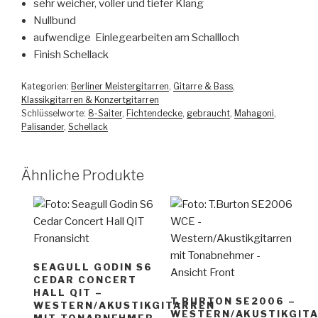
sehr weicher, voller und tiefer Klang
Nullbund
aufwendige Einlegearbeiten am Schallloch
Finish Schellack
Kategorien:
Berliner Meistergitarren
,
Gitarre & Bass
,
Klassikgitarren & Konzertgitarren
Schlüsselworte:
8-Saiter
,
Fichtendecke
,
gebraucht
,
Mahagoni
,
Palisander
,
Schellack
Ähnliche Produkte
SEAGULL GODIN S6
CEDAR CONCERT
HALL QIT –
T.BURTON SE2006 –
WESTERN/AKUSTIKGITARREN
WESTERN/AKUSTIKGIT