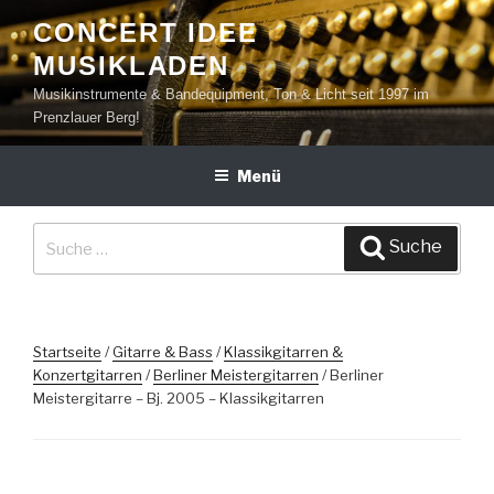
Zum
CONCERT IDEE
Inhalt
MUSIKLADEN
springen
Musikinstrumente & Bandequipment, Ton & Licht seit 1997 im
Prenzlauer Berg!
Menü
Suche
Suche
nach:
Startseite
/
Gitarre & Bass
/
Klassikgitarren &
Konzertgitarren
/
Berliner Meistergitarren
/ Berliner
Meistergitarre – Bj. 2005 – Klassikgitarren