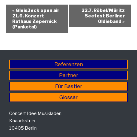
«
Gleis3eck open air
22.7. Röbel/Müritz
21.6. Konzert
Seefest Berliner
Rathaus Zepernick
Oldieband
»
(Panketal)
Referenzen
Partner
Für Bastler
Glossar
Concert Idee Musikladen
Knaackstr. 5
10405 Berlin