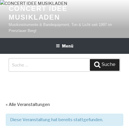
Zum
CONCERT IDEE
Inhalt
MUSIKLADEN
springen
Musikinstrumente & Bandequipment, Ton & Licht seit 1997 im
Prenzlauer Berg!
Menü
Suche
Suche
nach:
« Alle Veranstaltungen
Diese Veranstaltung hat bereits stattgefunden.