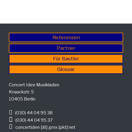
Referenzen
Partner
Für Bastler
Glossar
Concert Idee Musikladen
Knaackstr. 5
10405 Berlin
(030) 44 04 95 38
(030) 44 04 95 37
concertidee [ät] gmx [pkt] net