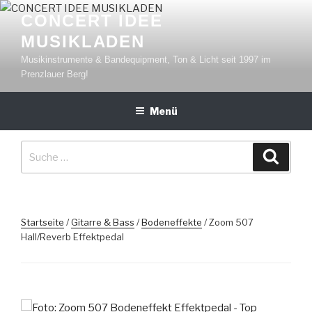
Zum
CONCERT IDEE
Inhalt
MUSIKLADEN
springen
Musikinstrumente & Bandequipment, Ton & Licht seit 1997 im
Prenzlauer Berg!
Menü
Suche
Suche
nach:
Startseite
/
Gitarre & Bass
/
Bodeneffekte
/ Zoom 507
Hall/Reverb Effektpedal