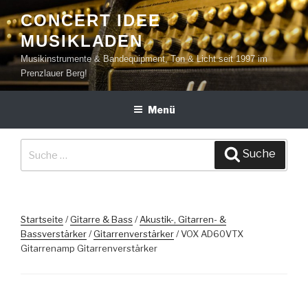
Zum
CONCERT IDEE
Inhalt
MUSIKLADEN
springen
Musikinstrumente & Bandequipment, Ton & Licht seit 1997 im
Prenzlauer Berg!
Menü
Suche
Suche
nach:
Startseite
/
Gitarre & Bass
/
Akustik-, Gitarren- &
Bassverstärker
/
Gitarrenverstärker
/ VOX AD60VTX
Gitarrenamp Gitarrenverstärker