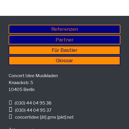
Referenzen
Partner
Für Bastler
Glossar
Concert Idee Musikladen
Knaackstr. 5
10405 Berlin
(030) 44 04 95 38
(030) 44 04 95 37
concertidee [ät] gmx [pkt] net