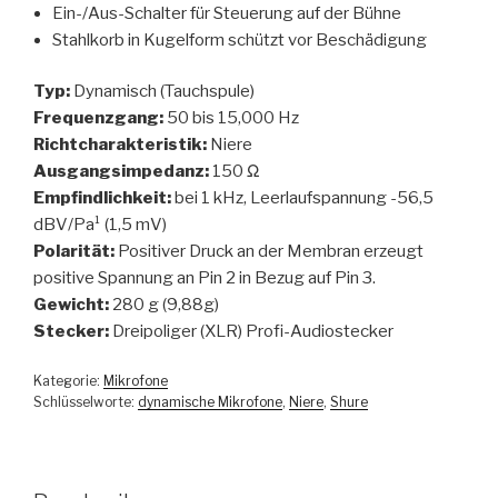
Ein-/Aus-Schalter für Steuerung auf der Bühne
Stahlkorb in Kugelform schützt vor Beschädigung
Typ:
Dynamisch (Tauchspule)
Frequenzgang:
50 bis 15,000 Hz
Richtcharakteristik:
Niere
Ausgangsimpedanz:
150 Ω
Empfindlichkeit:
bei 1 kHz, Leerlaufspannung -56,5
dBV/Pa¹ (1,5 mV)
Polarität:
Positiver Druck an der Membran erzeugt
positive Spannung an Pin 2 in Bezug auf Pin 3.
Gewicht:
280 g (9,88g)
Stecker:
Dreipoliger (XLR) Profi-Audiostecker
Kategorie:
Mikrofone
Schlüsselworte:
dynamische Mikrofone
,
Niere
,
Shure