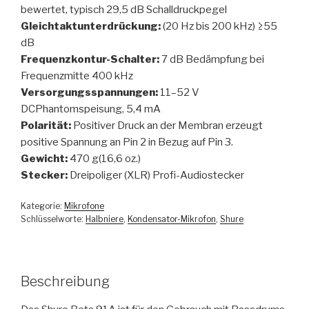
bewertet, typisch 29,5 dB Schalldruckpegel
Gleichtaktunterdrückung:
(20 Hz bis 200 kHz) ≥55
dB
Frequenzkontur-Schalter:
7 dB Bedämpfung bei
Frequenzmitte 400 kHz
Versorgungsspannungen:
11–52 V
DCPhantomspeisung, 5,4 mA
Polarität:
Positiver Druck an der Membran erzeugt
positive Spannung an Pin 2 in Bezug auf Pin 3.
Gewicht:
470 g(16,6 oz.)
Stecker:
Dreipoliger (XLR) Profi-Audiostecker
Kategorie:
Mikrofone
Schlüsselworte:
Halbniere
,
Kondensator-Mikrofon
,
Shure
Beschreibung