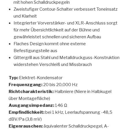
mit hohen Schalldruckpegeln
Zweistufiger Contour-Schalter verbessert Toneinsatz
und Klarheit
Integrierter Vorverstärker- und XLR-Anschluss sorgt
für mehr Übersichtlichkeit auf der Bühne und
gewährleistet schnellen und sicheren Aufbau
Flaches Design kommt ohne externe
Befestigungsteile aus
Gittergrill aus Stahl und Metalldruckguss-Konstruktion
widerstehen Verschleiß und Missbrauch
Typ:
Elektret-Kondensator
Frequenzgang:
20 bis 20,000 Hz
Richtcharakteristik:
Halbniere (Niere in Halbkugel
über Montagefläche)
Ausgangsimpedanz:
146 Ω
Empfindlichkeit:
bei 1 kHz, Leerlaufspannung -48,5
dBV/Pa (3,8 mV)
Eigenrauschen:
äquivalenter Schalldruckpegel, A-