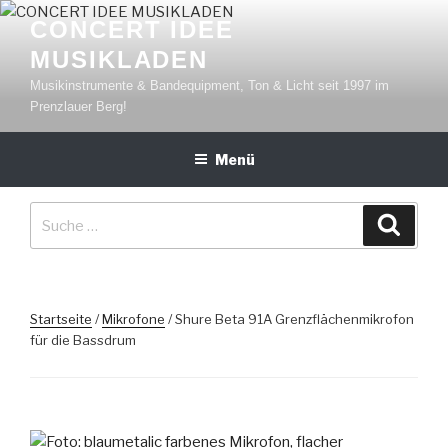
Zum
CONCERT IDEE
Inhalt
MUSIKLADEN
springen
Musikinstrumente & Bandequipment, Ton & Licht seit 1997 im
Prenzlauer Berg!
Menü
Suche
Suche
nach:
Startseite
/
Mikrofone
/ Shure Beta 91A Grenzflächenmikrofon
für die Bassdrum