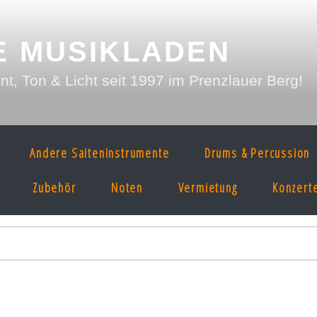
E MUSIKLADEN
, Ton & Licht seit 1997 im Prenzlauer Berg!
Andere Saiteninstrumente
Drums & Percussion
Zubehör
Noten
Vermietung
Konzert