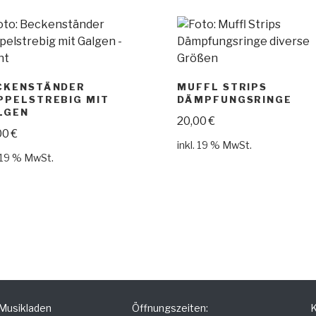
CKENSTÄNDER
MUFFL STRIPS
PPELSTREBIG MIT
DÄMPFUNGSRINGE
LGEN
20,00
€
00
€
inkl. 19 % MwSt.
. 19 % MwSt.
 Musikladen
Öffnungszeiten:
K