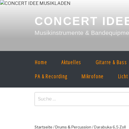
Zum
Inhalt
springen
CONCERT IDE
Musikinstrumente & Bandequipment
Home
Aktuelles
Gitarre & Bass
PA & Recording
Mikrofone
Licht
Suche
nach:
Startseite
/
Drums & Percussion
/ Darabuka 6,5 Zoll