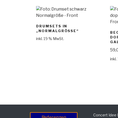
DRUMSETS IN
„NORMALGRÖSSE“
BE
DO
inkl. 19 % MwSt.
GA
59,
inkl
Concert Idee
Referenzen