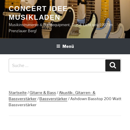
Zum
CONCERT IDEE
Inhalt
MUSIKLADEN
springen
Musikinstrumente & Bandequipment, Ton & Licht seit 1997 im
Prenzlauer Berg!
Menü
Suche
Suche
nach:
Startseite
/
Gitarre & Bass
/
Akustik-, Gitarren- &
Bassverstärker
/
Bassverstärker
/ Ashdown Basstop 200 Watt
Bassverstärker