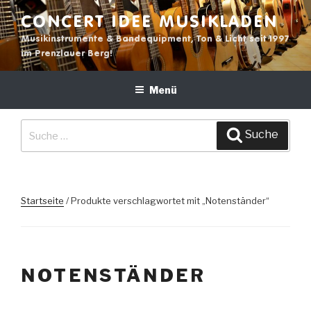
Zum
CONCERT IDEE MUSIKLADEN
Inhalt
Musikinstrumente & Bandequipment, Ton & Licht seit 1997
springen
im Prenzlauer Berg!
Menü
Suche
Suche
nach:
Startseite
/ Produkte verschlagwortet mit „Notenständer“
NOTENSTÄNDER