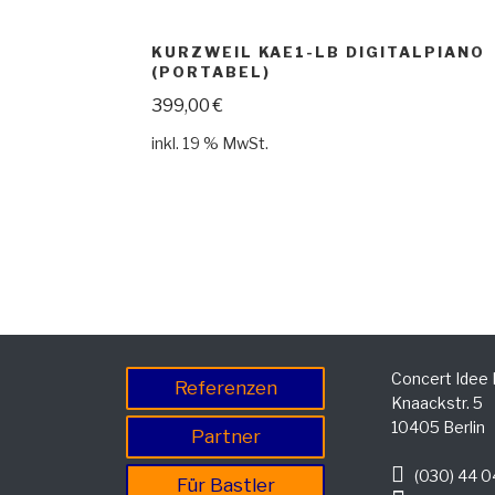
KURZWEIL KAE1-LB DIGITALPIANO
(PORTABEL)
399,00
€
inkl. 19 % MwSt.
Concert Idee
Referenzen
Knaackstr. 5
10405 Berlin
Partner
(030) 44 0
Für Bastler