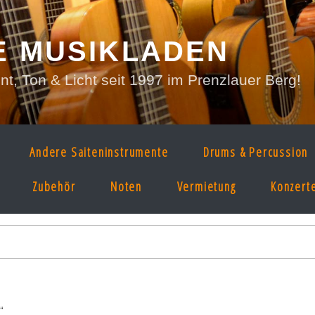
E MUSIKLADEN
, Ton & Licht seit 1997 im Prenzlauer Berg!
Andere Saiteninstrumente
Drums & Percussion
Zubehör
Noten
Vermietung
Konzert
“