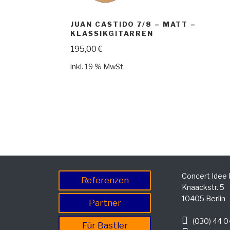
JUAN CASTIDO 7/8 – MATT –
KLASSIKGITARREN
195,00
€
inkl. 19 % MwSt.
Concert Idee
Referenzen
Knaackstr. 5
10405 Berlin
Partner
(030) 44 0
Für Bastler