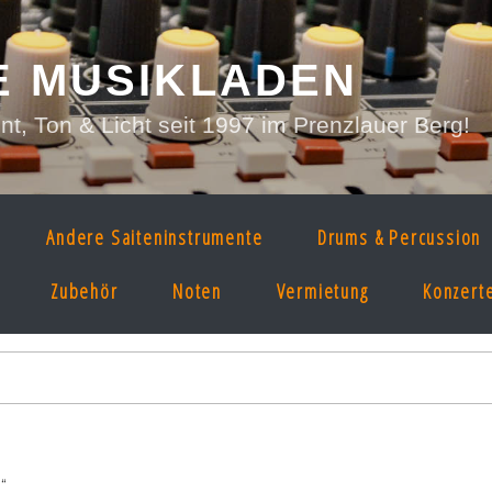
E MUSIKLADEN
, Ton & Licht seit 1997 im Prenzlauer Berg!
Andere Saiteninstrumente
Drums & Percussion
Zubehör
Noten
Vermietung
Konzert
“