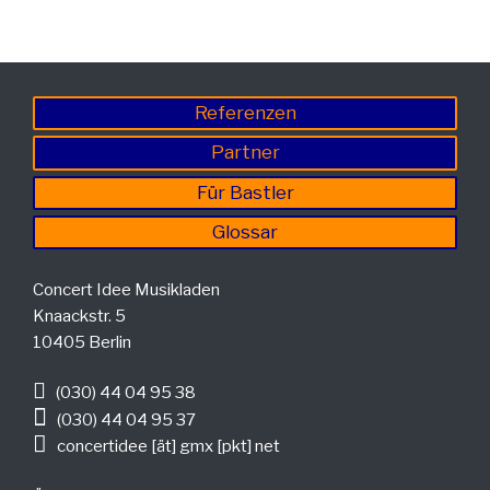
Referenzen
Partner
Für Bastler
Glossar
Concert Idee Musikladen
Knaackstr. 5
10405 Berlin
(030) 44 04 95 38
(030) 44 04 95 37
concertidee [ät] gmx [pkt] net