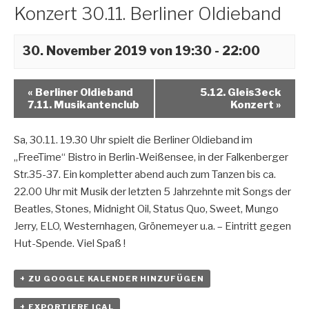
Konzert 30.11. Berliner Oldieband
30. November 2019 von 19:30
-
22:00
«
Berliner Oldieband
5.12. Gleis3eck
7.11. Musikantenclub
Konzert
»
Sa, 30.11. 19.30 Uhr spielt die Berliner Oldieband im
„FreeTime“ Bistro in Berlin-Weißensee, in der Falkenberger
Str.35-37. Ein kompletter abend auch zum Tanzen bis ca.
22.00 Uhr mit Musik der letzten 5 Jahrzehnte mit Songs der
Beatles, Stones, Midnight Oil, Status Quo, Sweet, Mungo
Jerry, ELO, Westernhagen, Grönemeyer u.a. – Eintritt gegen
Hut-Spende. Viel Spaß !
+ ZU GOOGLE KALENDER HINZUFÜGEN
+ EXPORTIERE ICAL