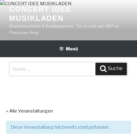
Zum
CONCERT IDEE
Inhalt
MUSIKLADEN
springen
Musikinstrumente & Bandequipment, Ton & Licht seit 1997 im
Prenzlauer Berg!
Menü
Suche
Suche
nach:
« Alle Veranstaltungen
Diese Veranstaltung hat bereits stattgefunden.