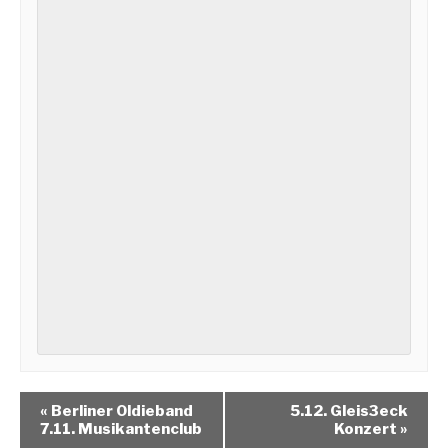
«
Berliner Oldieband
5.12. Gleis3eck
7.11. Musikantenclub
Konzert
»