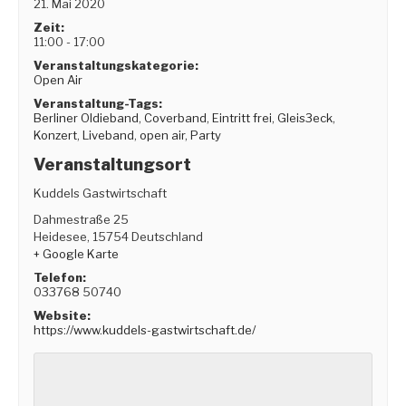
21. Mai 2020
Zeit:
11:00 - 17:00
Veranstaltungskategorie:
Open Air
Veranstaltung-Tags:
Berliner Oldieband
,
Coverband
,
Eintritt frei
,
Gleis3eck
,
Konzert
,
Liveband
,
open air
,
Party
Veranstaltungsort
Kuddels Gastwirtschaft
Dahmestraße 25
Heidesee
,
15754
Deutschland
+ Google Karte
Telefon:
033768 50740
Website:
https://www.kuddels-gastwirtschaft.de/