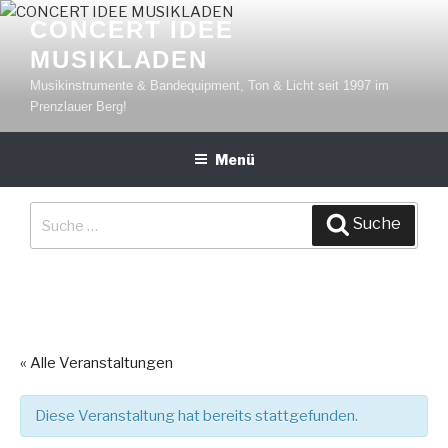
Zum
CONCERT IDEE
Inhalt
MUSIKLADEN
springen
Musikinstrumente & Bandequipment, Ton & Licht seit 1997 im
Prenzlauer Berg!
Menü
Suche
Suche
nach:
« Alle Veranstaltungen
Diese Veranstaltung hat bereits stattgefunden.